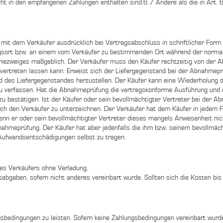
ht in den empfangenen Zahlungen enthalten sind.6.7 Andere als die in Art.
mit dem Verkäufer ausdrücklich bei Vertragsabschluss in schriftlicher For
gsort bzw. an einem vom Verkäufer zu bestimmenden Ort während der normalen
riezweiges maßgeblich. Der Verkäufer muss den Käufer rechtzeitig von der A
vertreten lassen kann. Erweist sich der Liefergegenstand bei der Abnahmeprü
des Liefergegenstandes herzustellen. Der Käufer kann eine Wiederholung de
u verfassen. Hat die Abnahmeprüfung die vertragskonforme Ausführung und e
n zu bestätigen. Ist der Käufer oder sein bevollmächtigter Vertreter bei der
ch den Verkäufer zu unterzeichnen. Der Verkäufer hat dem Käufer in jedem F
wenn er oder sein bevollmächtigter Vertreter dieses mangels Anwesenheit ni
bnahmeprüfung. Der Käufer hat aber jedenfalls die ihm bzw. seinem bevollmä
 Aufwandsentschädigungen selbst zu tragen.
des Verkäufers ohne Verladung.
abgaben, sofern nicht anderes vereinbart wurde. Sollten sich die Kosten bis
edingungen zu leisten. Sofern keine Zahlungsbedingungen vereinbart wurden, 