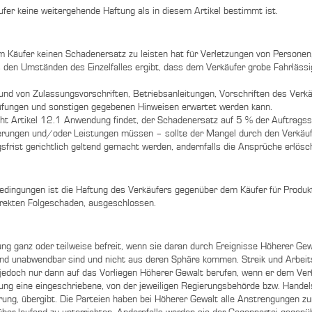
er keine weitergehende Haftung als in diesem Artikel bestimmt ist.
em Käufer keinen Schadenersatz zu leisten hat für Verletzungen von Personen
s den Umständen des Einzelfalles ergibt, dass dem Verkäufer grobe Fahrläss
rund von Zulassungsvorschriften, Betriebsanleitungen, Vorschriften des Ve
prüfungen und sonstigen gegebenen Hinweisen erwartet werden kann.
 nicht Artikel 12.1 Anwendung findet, der Schadenersatz auf 5 % der Auftra
ungen und/oder Leistungen müssen – sollte der Mangel durch den Verkäufer
sfrist gerichtlich geltend gemacht werden, andernfalls die Ansprüche erlösc
dingungen ist die Haftung des Verkäufers gegenüber dem Käufer für Produkt
irekten Folgeschaden, ausgeschlossen.
ung ganz oder teilweise befreit, wenn sie daran durch Ereignisse Höherer Ge
r und unabwendbar sind und nicht aus deren Sphäre kommen. Streik und Arbeit
 jedoch nur dann auf das Vorliegen Höherer Gewalt berufen, wenn er dem Ver
ng eine eingeschriebene, von der jeweiligen Regierungsbehörde bzw. Hande
ung, übergibt. Die Parteien haben bei Höherer Gewalt alle Anstrengungen zu