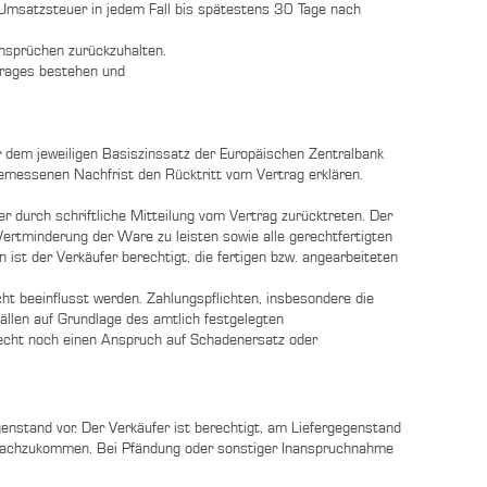
ne Umsatzsteuer in jedem Fall bis spätestens 30 Tage nach
nsprüchen zurückzuhalten.
rtrages bestehen und
er dem jeweiligen Basiszinssatz der Europäischen Zentralbank
messenen Nachfrist den Rücktritt vom Vertrag erklären.
r durch schriftliche Mitteilung vom Vertrag zurücktreten. Der
ertminderung der Ware zu leisten sowie alle gerechtfertigten
ist der Verkäufer berechtigt, die fertigen bzw. angearbeiteten
cht beeinflusst werden. Zahlungspflichten, insbesondere die
Fällen auf Grundlage des amtlich festgelegten
echt noch einen Anspruch auf Schadenersatz oder
genstand vor. Der Verkäufer ist berechtigt, am Liefergegenstand
s nachzukommen. Bei Pfändung oder sonstiger Inanspruchnahme