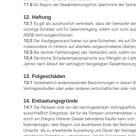
11.9
Ab Beginn der Gewährleistungsfrist übernimmt der Verkäuf
12. Haftung
12.1
Es gilt als ausdrücklich vereinbart, dass der Verkäufer d
sonstige Schäden und für Gewinnentgang, sofern sich nicht au
ABGB wird ausgeschlossen.
12.2
Der Kaufgegenstand bietet nur jene Sicherheit, die auf G
insbesondere im Hinblick auf allenfalls vorgeschriebene Über
12.3
Bei leichter Fahrlässigkeit des Verkäufers wird, sofern
12.4
Sämtliche Schadenersatzansprüche aus Mängeln an Liefer
Jahres nach Ablauf der vertraglich festgelegten Gewährleistung
13. Folgeschäden
13.1
Vorbehaltlich anderslautender Bestimmungen in diesen Be
Vertragseinbußen oder jeden anderen wirtschaftlichen oder ind
14. Entlastungsgründe
14.1
Die Parteien sind von der termingerechten Vertragserfüll
ausschließlich Ereignisse, die für die Parteien unvorhersehba
durch ein Ereignis Höherer Gewalt behinderte Käufer kann sich
Kalendertagen, über Beginn und absehbares Ende der Behinderu
Ursache, die zu erwartende Auswirkung und Dauer der Verzöger