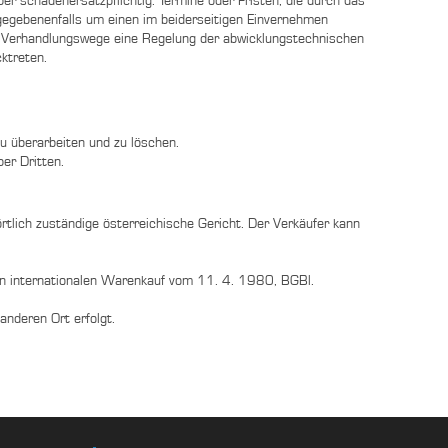
r schadenersatzpflichtig. Termine oder Fristen, die durch das
egebenenfalls um einen im beiderseitigen Einvernehmen
m Verhandlungswege eine Regelung der abwicklungstechnischen
ktreten.
u überarbeiten und zu löschen.
er Dritten.
örtlich zuständige österreichische Gericht. Der Verkäufer kann
en internationalen Warenkauf vom 11. 4. 1980, BGBl.
anderen Ort erfolgt.