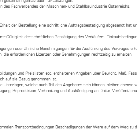
 gelten sinngemäß auch für Leistungen.
 des Fachverbandes der Maschinen- und Stahlbauindustrie Österreichs.
Erhalt der Bestellung eine schriftliche Auftragsbestätigung abgesandt hat 
 Gültigkeit der schriftlichen Bestätigung des Verkäufers. Einkaufsbedingung
gungen oder ähnliche Genehmigungen für die Ausführung des Vertrages erford
, die erforderlichen Lizenzen oder Genehmigungen rechtzeitig zu erhalten.
ildungen und Preislisten etc. enthaltenen Angaben über Gewicht, Maß, Fassu
ch auf sie Bezug genommen ist.
 Unterlagen, welche auch Teil des Angebotes sein können, bleiben ebenso wi
ltigung, Reproduktion, Verbreitung und Aushändigung an Dritte, Veröffentlic
r normalen Transportbedingungen Beschädigungen der Ware auf dem Weg zu 