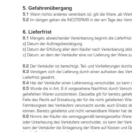
5. Gefahrenübergang
5.1
Wenn nichts anderes vereinbart ist, gilt die Ware „ab Werk
5.2
Im übrigen gelten die INCOTERMS in der am Tage des Vert
6. Lieferfrist
6.1
Mangels abweichender Vereinbarung beginnt die Lieferfris
a) Datum der Auftragsbestätigung;
b) Datum der Erfüllung aller dem Käufer nach Vereinbarung obl
c) Datum, an dem der Verkäufer eine vor Lieferung der Ware zu 
6.2
Der Verkäufer ist berechtigt, Teil- und Vorlieferungen durch
6.3
Verzögert sich die Lieferung durch einen aufseiten des Ve
Lieferfrist gewährt.
6.4
Hat der Verkäufer einen Lieferverzug verschuldet, so kann 
6.5
Wurde die in Art. 6.4 vorgesehene Nachfrist durch Verschuld
gelieferten Waren zurücktreten. Dasselbe gilt für bereits ge
Falle das Recht auf Erstattung der für die nicht gelieferten W
Fahrlässigkeit des Verkäufers verursacht wurde, auch Ersatz 
können. Bereits gelieferte und nicht verwendbare Waren hat de
6.6
Nimmt der Käufer die vertragsgemäß bereitgestellte Ware ni
oder Unterlasung des Verkäufers verschuldet, so kann der Ver
kann der Verkäufer die Einlagerung der Ware auf Kosten und G