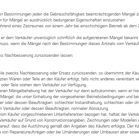
den Bestimmungen jeden die Gebrauchsfähigkeit beeinträchtigenden Mangel zu
er für Mängel an ausdrücklich bedungenen Eigenschaften einzustehen.
während eines Zeitraumes von einem Jahr bei einschichtigem Betrieb ab dem 
n er dem Verkäufer unverzüglich schriftlich die aufgetretenen Mängel bekan
 muss, wenn die Mängel nach den Bestimmungen dieses Artikels vom Verkäufe
ecks Nachbesserung zurücksenden lassen;
le zwecks Nachbesserung oder Ersatz zurücksenden, so übernimmt der Käufer
en Waren oder Teile an den Käufer erfolgt, falls nicht anderes vereinbart w
oder Teile stehen dem Verkäufer zur Verfügung.
enen Mängelbehebung hat der Verkäufer nur dann aufzukommen, wenn er hier
e Mängel, die unter Einhaltung der vorgesehenen Betriebsbedingungen und bei
fer oder dessen Beauftragten, schlechter Instandhaltung, schlechten oder o
n Verkäufer oder dessen Beauftragten, normaler Abnützung.
 vom Käufer vorgeschriebenen Unterlieferanten bezogen hat, haftet der Verk
rkäufer auf Grund von Konstruktionsangaben, Zeichnungen oder Modellen des
darauf, dass die Ausführung gemäß den Angaben des Käufers erfolgte. Der Käuf
me von Reparaturaufträgen oder bei Umänderungen oder Umbauten alter sow