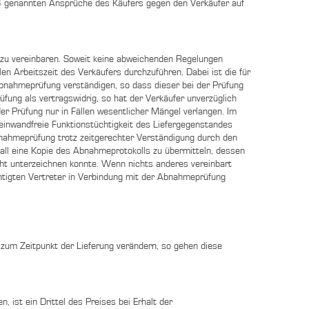
 6 genannten Ansprüche des Käufers gegen den Verkäufer auf
m zu vereinbaren. Soweit keine abweichenden Regelungen
 Arbeitszeit des Verkäufers durchzuführen. Dabei ist die für
bnahmeprüfung verständigen, so dass dieser bei der Prüfung
fung als vertragswidrig, so hat der Verkäufer unverzüglich
r Prüfung nur in Fällen wesentlicher Mängel verlangen. Im
inwandfreie Funktionstüchtigkeit des Liefergegenstandes
 Abnahmeprüfung trotz zeitgerechter Verständigung durch den
all eine Kopie des Abnahmeprotokolls zu übermitteln, dessen
cht unterzeichnen konnte. Wenn nichts anderes vereinbart
chtigten Vertreter in Verbindung mit der Abnahmeprüfung
 zum Zeitpunkt der Lieferung verändern, so gehen diese
ist ein Drittel des Preises bei Erhalt der