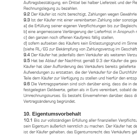
Auftragsbestätigung, ein Drittel bei halber Lieferzeit und der 
Rechnungslegung zu bezahlen.
9.2
Der Käufer ist nicht berechtigt, Zahlungen wegen Gewährl
9.3
Ist der Käufer mit einer vereinbarten Zahlung oder sonstig
a) die Erfüllung seiner eigenen Verpflichtungen bis zur Beglei
b) eine angemessene Verlängerung der Lieferfrist in Anspruch
c) den ganzen noch offenen Kaufpreis fällig stellen,
d) sofern aufseiten des Käufers kein Entlastungsgrund im Sinne
(siehe RL/EG zur Bekämpfung von Zahlungsverzug im Geschäfts
9.4
Der Käufer hat jedenfalls dem Verkäufer als weiteren Ver
9.5
Hat bei Ablauf der Nachfrist gemäß 9.3 der Käufer die gesc
Käufer hat über Aufforderung des Verkäufers bereits geliefert
Aufwendungen zu erstatten, die der Verkäufer für die Durchführ
Teile dem Käufer zur Verfügung zu stellen und hierfür den ents
9.6
Die Vertragsparteien sind sich darüber einig, dass die in d
festgelegten Geldwerte, gelten als in Euro vereinbart, sobald d
Umrechnungskurses. Es besteht Einvernehmen darüber, dass di
Vertragsänderung begründet.
10. Eigentumsvorbehalt
10.1
Bis zur vollständigen Erfüllung aller finanziellen Verpfl
sein Eigentum äußerlich kenntlich zu machen. Der Käufer hat
ist der Käufer gehalten, das Eigentumsrecht des Verkäufers ge