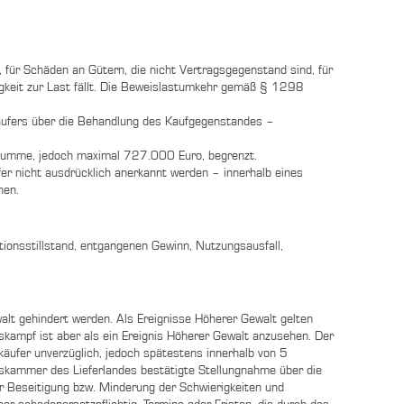
, für Schäden an Gütern, die nicht Vertragsgegenstand sind, für
igkeit zur Last fällt. Die Beweislastumkehr gemäß § 1298
rkäufers über die Behandlung des Kaufgegenstandes –
gssumme, jedoch maximal 727.000 Euro, begrenzt.
 nicht ausdrücklich anerkannt werden – innerhalb eines
hen.
ionsstillstand, entgangenen Gewinn, Nutzungsausfall,
walt gehindert werden. Als Ereignisse Höherer Gewalt gelten
skampf ist aber als ein Ereignis Höherer Gewalt anzusehen. Der
käufer unverzüglich, jedoch spätestens innerhalb von 5
lskammer des Lieferlandes bestätigte Stellungnahme über die
r Beseitigung bzw. Minderung der Schwierigkeiten und