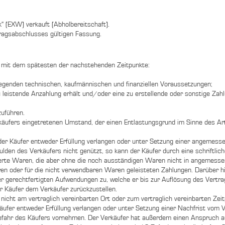
“ (EXW) verkauft (Abholbereitschaft).
ragsabschlusses gültigen Fassung.
t mit dem spätesten der nachstehenden Zeitpunkte:
iegenden technischen, kaufmännischen und finanziellen Voraussetzungen;
leistende Anzahlung erhält und/oder eine zu erstellende oder sonstige Zahlu
zuführen.
rkäufers eingetretenen Umstand, der einen Entlastungsgrund im Sinne des Ar
der Käufer entweder Erfüllung verlangen oder unter Setzung einer angemesse
en des Verkäufers nicht genützt, so kann der Käufer durch eine schriftliche
lieferte Waren, die aber ohne die noch ausständigen Waren nicht in angemes
aren oder für die nicht verwendbaren Waren geleisteten Zahlungen. Darüber h
der gerechtfertigten Aufwendungen zu, welche er bis zur Auflösung des Vert
r Käufer dem Verkäufer zurückzustellen.
cht am vertraglich vereinbarten Ort oder zum vertraglich vereinbarten Zeit
käufer entweder Erfüllung verlangen oder unter Setzung einer Nachfrist vom
efahr des Käufers vornehmen. Der Verkäufer hat außerdem einen Anspruch au