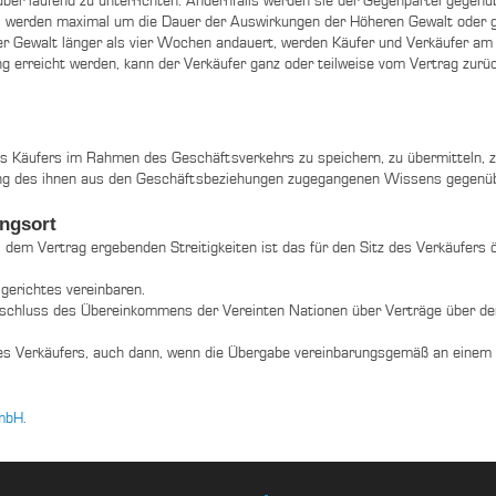
r laufend zu unterrichten. Andernfalls werden sie der Gegenpartei gegenübe
n, werden maximal um die Dauer der Auswirkungen der Höheren Gewalt oder g
r Gewalt länger als vier Wochen andauert, werden Käufer und Verkäufer a
g erreicht werden, kann der Verkäufer ganz oder teilweise vom Vertrag zurüc
s Käufers im Rahmen des Geschäftsverkehrs zu speichern, zu übermitteln, z
tung des ihnen aus den Geschäftsbeziehungen zugegangenen Wissens gegenüb
ungsort
s dem Vertrag ergebenden Streitigkeiten ist das für den Sitz des Verkäufers 
gerichtes vereinbaren.
sschluss des Übereinkommens der Vereinten Nationen über Verträge über d
z des Verkäufers, auch dann, wenn die Übergabe vereinbarungsgemäß an einem 
mbH.