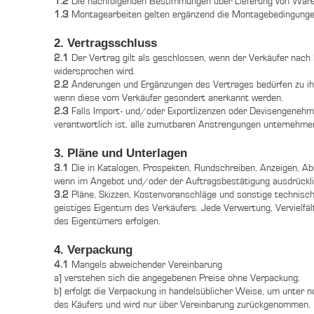
1.2
Die nachfolgenden Bestimmungen über Lieferung von Waren
1.3
Montagearbeiten gelten ergänzend die Montagebedingungen
2. Vertragsschluss
2.1
Der Vertrag gilt als geschlossen, wenn der Verkäufer nach 
widersprochen wird.
2.2
Änderungen und Ergänzungen des Vertrages bedürfen zu ihrer
wenn diese vom Verkäufer gesondert anerkannt werden.
2.3
Falls Import- und/oder Exportlizenzen oder Devisengenehmi
verantwortlich ist, alle zumutbaren Anstrengungen unternehmen
3. Pläne und Unterlagen
3.1
Die in Katalogen, Prospekten, Rundschreiben, Anzeigen, Abb
wenn im Angebot und/oder der Auftragsbestätigung ausdrückli
3.2
Pläne, Skizzen, Kostenvoranschläge und sonstige technische
geistiges Eigentum des Verkäufers. Jede Verwertung, Vervielfä
des Eigentümers erfolgen.
4. Verpackung
4.1
Mangels abweichender Vereinbarung
a) verstehen sich die angegebenen Preise ohne Verpackung;
b) erfolgt die Verpackung in handelsüblicher Weise, um unte
des Käufers und wird nur über Vereinbarung zurückgenommen.