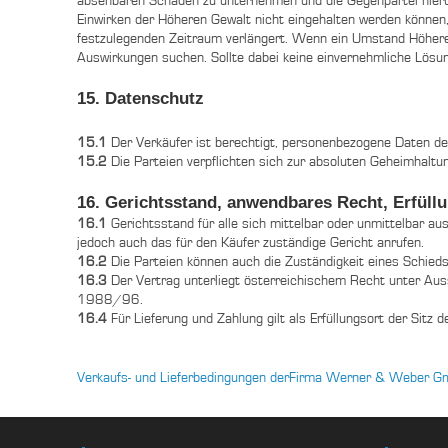
absehbaren Schäden zu unternehmen und die Gegenpartei hierübe
Einwirken der Höheren Gewalt nicht eingehalten werden könne
festzulegenden Zeitraum verlängert. Wenn ein Umstand Höhere
Auswirkungen suchen. Sollte dabei keine einvernehmliche Lösun
15. Datenschutz
15.1
Der Verkäufer ist berechtigt, personenbezogene Daten de
15.2
Die Parteien verpflichten sich zur absoluten Geheimhal
16. Gerichtsstand, anwendbares Recht, Erfüll
16.1
Gerichtsstand für alle sich mittelbar oder unmittelbar au
jedoch auch das für den Käufer zuständige Gericht anrufen.
16.2
Die Parteien können auch die Zuständigkeit eines Schieds
16.3
Der Vertrag unterliegt österreichischem Recht unter Au
1988/96.
16.4
Für Lieferung und Zahlung gilt als Erfüllungsort der Sit
Verkaufs- und Lieferbedingungen derFirma Werner & Weber G