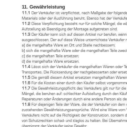
11. Gewährleistung
11.1
Der Verkäufer ist verpflichtet, nach Maßgabe der folgen
Materials oder der Ausführung beruht. Ebenso hat der Verkäuf
11.2
Diese Verpflichtung besteht nur für solche Mängel, die 
Aufstellung ab Beendigung der Montage aufgetreten sind.
11.3
Der Käufer kann sich auf diesen Artikel nur berufen, wen
ausgeschlossen. Der auf diese Weise unterrichtete Verkäufer
a) die mangelhafte Ware an Ort und Stelle nachbessern;
b) sich die mangelhafte Ware oder die mangelhaften Teile zw
c) die mangelhaften Teile ersetzen;
d) die mangelhafte Ware ersetzen.
11.4
Lässt sich der Verkäufer die mangelhaften Waren oder Tei
Transportes. Die Rücksendung der nachgebesserten oder ersetzt
11.5
Die gemäß diesem Artikel ersetzten mangelhaften Waren 
11.6
Für die Kosten einer durch den Käufer selbst vorgenomm
11.7
Die Gewährleistungspflicht des Verkäufers gilt nur für di
Mängel, die beruhen auf: schlechter Aufstellung durch den Käu
Reparaturen oder Änderungen durch eine andere Person als de
11.8
Für diejenigen Teile der Ware, die der Verkäufer von dem
zustehenden Gewährleistungsansprüche. Wird eine Ware vom Ve
Verkäufers nicht auf die Richtigkeit der Konstruktion, sondern 
von Schutzrechten schad- und klaglos zu halten. Bei Übernah
übernimmt der Verkäufer keine Gewähr.