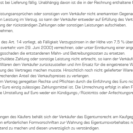
Rest bei Lieferung fällig. Unabhängig davon ist die in der Rechnung enthalte
eistungsansprüchen oder sonstigen vom Verkäufer nicht anerkannten Gegena
en Leistung im Verzug, so kann der Verkäufer entweder auf Erfüllung des Ve
chung der rückständigen Zahlungen oder sonstigen Leistungen aufschieben,
 nehmen,
 des Art. 14 vorliegt, ab Fälligkeit Verzugszinsen in der Höhe von 7,5 % üb
verkehr, vom 29. Juni 2000) verrechnen, oder unter Einräumung einer ange
zugsschaden die entstandenen Mahn- und Betreibungskosten zu ersetzen.
huldete Zahlung oder sonstige Leistung nicht erbracht, so kann der Verkäufe
e Waren dem Verkäufer zurückzustellen und ihm Ersatz für die eingetretene W
ung des Vertrages machen musste. Hinsichtlich noch nicht gelieferter Waren 
prechenden Anteil des Verkaufspreises zu verlangen.
em Vertrag geregelten Rechte und Pflichten durch die Einführung des Euro ni
er Euro einzig zulässiges Zahlungsmittel ist. Die Umrechnung erfolgt in allen 
e Umstellung auf Euro weder ein Kündigungs-/Rücktritts oder Anfechtungsr
ichtungen des Käufers behält sich der Verkäufer das Eigentumsrecht am Kaufge
 den erforderlichen Formvorschriften zur Wahrung des Eigentumsvorbehalte
ltend zu machen und diesen unverzüglich zu verständigen.