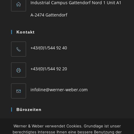
Industrial Campus Gattendorf Nord 1 Unit A1
a
new
A-2474 Gattendorf
tab
Kontakt
+43/(0)1/544 92 40
+43/(0)1/544 92 20
Opens
infoline@werner-weber.com
in
Bürozeiten
your
Mo – Do: 08:00 -16:30
application
Werner & Weber verwendet Cookies. Grundlage ist unser
Fr: 08:00 – 13:00
berechtigtes Interesse Ihnen eine bessere Benutzung der