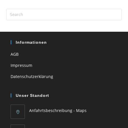
Pre
Es
to
clo
the
sea
Informationen
pan
AGB
Impressum
Datenschutzerklärung
Unser Standort
Anfahrtsbeschreibung - Maps
Opens
in