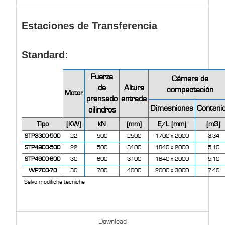
Estaciones de Transferencia
Standard:
Fuerza
Cámera de
de
Altura
compactación
Motor
prensado
entrada
Dimesniones
Conteni
cilindros
Tipo
[KW]
kN
[mm]
E/L [mm]
[m3]
STP3300-500
22
500
2500
1700 x 2000
3,34
STP4900-500
22
500
3100
1840 x 2000
5,10
STP4900-600
30
600
3100
1840 x 2000
5,10
WP700-70
30
700
4000
2000 x 3000
7,40
Salvo modifiche tecniche
Download