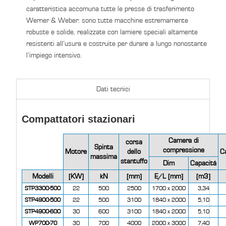
caratteristica accomuna tutte le presse di trasferimento
Werner & Weber: sono tutte macchine estremamente
robuste e solide, realizzate con lamiere speciali altamente
resistenti all’usura e costruite per durare a lungo nonostante
l’impiego intensivo.
Dati tecnici
Compattatori stazionari
Camera di
corsa
Spinta
compressione
Motore
dello
C
massima
stantuffo
Dim
Capacitá
Modelli
[KW]
kN
[mm]
E/L [mm]
[m3]
STP3300-500
22
500
2500
1700 x 2000
3,34
STP4900-500
22
500
3100
1840 x 2000
5,10
STP4900-600
30
600
3100
1840 x 2000
5,10
WP700-70
30
700
4000
2000 x 3000
7,40