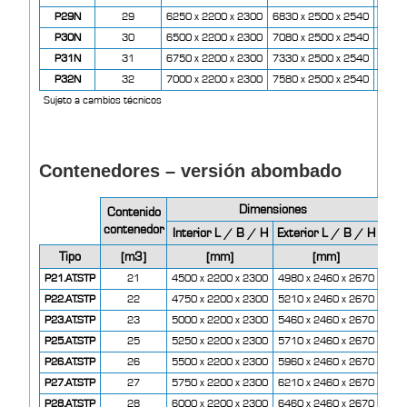
P29N
29
6250 x 2200 x 2300
6830 x 2500 x 2540
3270
P30N
30
6500 x 2200 x 2300
7080 x 2500 x 2540
3350
P31N
31
6750 x 2200 x 2300
7330 x 2500 x 2540
3440
P32N
32
7000 x 2200 x 2300
7580 x 2500 x 2540
3530
Sujeto a cambios técnicos
Contenedores – versión abombado
Dimensiones
Contenido
Pes
contenedor
Interior L / B / H
Exterior L / B / H
Tipo
[m3]
[mm]
[mm]
[kg]
P21.AT.STP
21
4500 x 2200 x 2300
4980 x 2460 x 2670
299
P22.AT.STP
22
4750 x 2200 x 2300
5210 x 2460 x 2670
309
P23.AT.STP
23
5000 x 2200 x 2300
5460 x 2460 x 2670
319
P25.AT.STP
25
5250 x 2200 x 2300
5710 x 2460 x 2670
328
P26.AT.STP
26
5500 x 2200 x 2300
5960 x 2460 x 2670
338
P27.AT.STP
27
5750 x 2200 x 2300
6210 x 2460 x 2670
347
P28.AT.STP
28
6000 x 2200 x 2300
6460 x 2460 x 2670
357