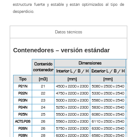
estructura fuerte y estable y están optimizados al tipo de
desperdicio.
Datos técnicos
Contenedores – versión estándar
Dimensiones
Contenido
Peso
contenedor
Interior L / B / H
Exterior L / B / H
Tipo
[m3]
[mm]
[mm]
[kg]
P21N
21
4500 x 2200 x 2300
5080 x 2500 x 2540
2670
P22N
22
4750 x 2200 x 2300
5330 x 2500 x 2540
2750
P23N
23
5000 x 2200 x 2300
5580 x 2500 x 2540
2830
P24N
24
5250 x 2200 x 2300
5830 x 2500 x 2540
2940
P25N
25
5500 x 2200 x 2300
6080 x 2500 x 2540
3040
ACTS.P26
26
5560 x 2200 x 2300
6110 x 2500 x 2540
3200
P26N
26
5750 x 2200 x 2300
6330 x 2500 x 2540
3100
P28N
28
6000 x 2200 x 2300
6580 x 2500 x 2540
3190