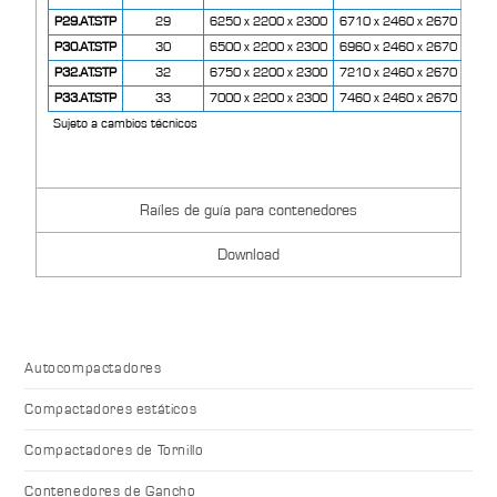
P29.AT.STP
29
6250 x 2200 x 2300
6710 x 2460 x 2670
367
P30.AT.STP
30
6500 x 2200 x 2300
6960 x 2460 x 2670
376
P32.AT.STP
32
6750 x 2200 x 2300
7210 x 2460 x 2670
386
P33.AT.STP
33
7000 x 2200 x 2300
7460 x 2460 x 2670
396
Sujeto a cambios técnicos
Raíles de guía para contenedores
Download
Autocompactadores
Compactadores estáticos
Compactadores de Tornillo
Contenedores de Gancho