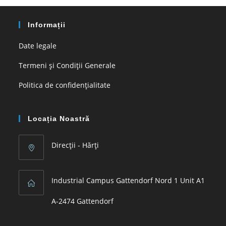
the
sea
Informații
pan
Date legale
Termeni şi Condiţii Generale
Politica de confidențialitate
Locația Noastră
Direcții - Hărți
Industrial Campus Gattendorf Nord 1 Unit A1
A-2474 Gattendorf