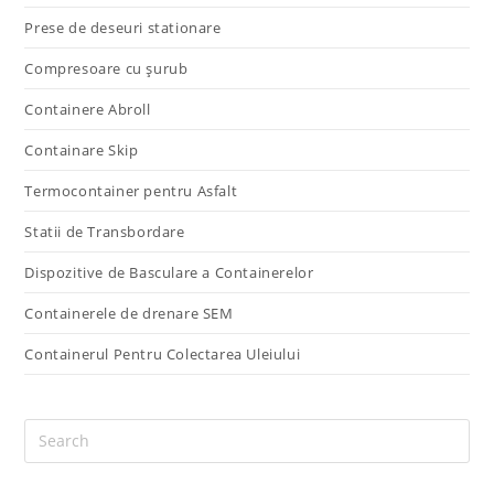
Prese de deseuri stationare
Compresoare cu șurub
Containere Abroll
Containare Skip
Termocontainer pentru Asfalt
Statii de Transbordare
Dispozitive de Basculare a Containerelor
Containerele de drenare SEM
Containerul Pentru Colectarea Uleiului
Pre
Es
to
clo