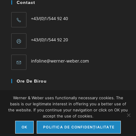
Contact
+43/(0)1/544 92 40
+43/(0)1/544 92 20
Opens
infoline@werner-weber.com
in
Ore De Birou
your
Mon – Thu: 08:00 -16:30
application
Werner & Weber uses functionally necessary cookies. The
Fri: 08:00 – 13:00
basis is our legitimate interest in offering you a better use of
the website. If you continue your navigation or click on OK you
accept the use of cookies.
OK
POLITICA DE CONFIDENȚIALITATE
Copyright Werner&Weber